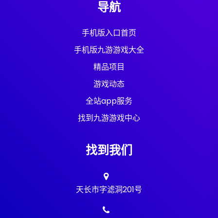
导航
手机版入口首页
手机版九游游戏大全
精品项目
游戏动态
全站app服务
找到九游游戏中心
找到我们
天长市字滤洞201号