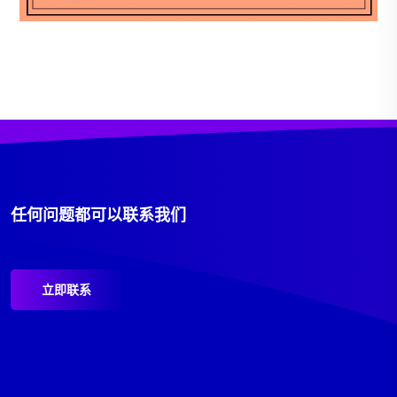
任何问题都可以联系我们
立即联系