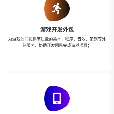
游戏开发外包
为游戏公司提供高质量的美术、程序、音效、策划等外
包服务，协助开发团队完成游戏项目；