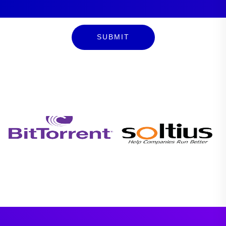
SUBMIT