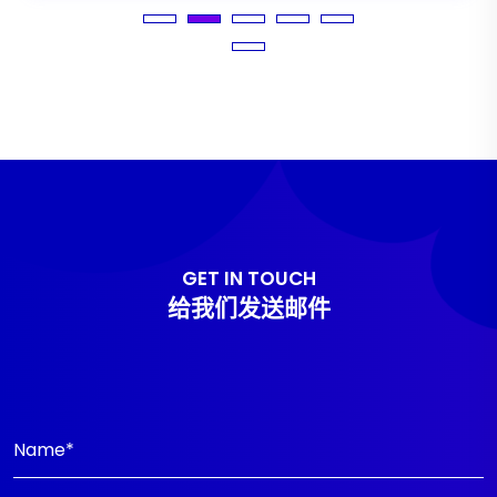
GET IN TOUCH
给我们发送邮件