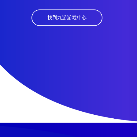
找到九游游戏中心