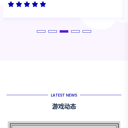
LATEST NEWS
游戏动态