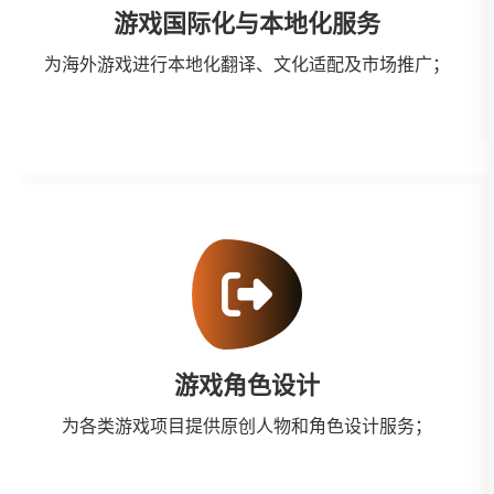
游戏国际化与本地化服务
为海外游戏进行本地化翻译、文化适配及市场推广；
游戏角色设计
为各类游戏项目提供原创人物和角色设计服务；