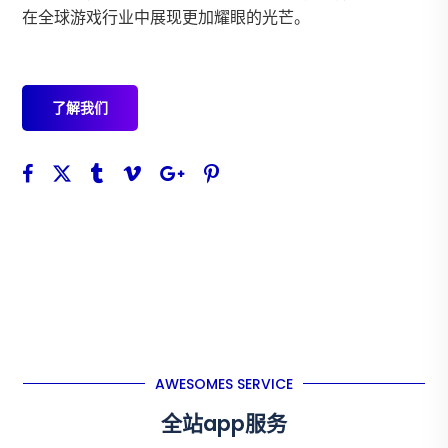
在全球游戏行业中展现更加耀眼的光芒。
了解我们
AWESOMES SERVICE
全站app服务