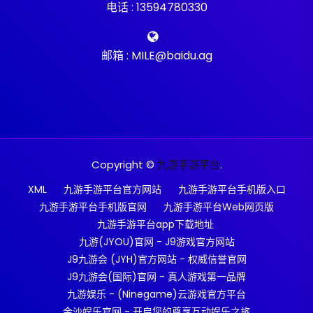
电话 : 13594780330
邮箱 : MILE@baidu.ag
Copyright ©
九游手游平台
.
XML
九游手游平台官方网站
九游手游平台手机版入口
九游手游平台手机版官网
九游手游平台Web网页版
九游手游平台app下载地址
九游(JYOU)官网 - J9游戏官方网站
J9九游会 (JYH)官方网站 - 权威信誉官网
J9九游会(国际)官网 - 真人游戏第一品牌
九游娱乐 - (Ninegame)云游戏官方平台
金沙娱乐官网 - 开启您的尊享互动娱乐之旅