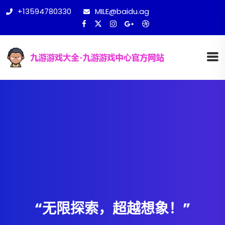
+13594780330
MILE@baidu.ag
“无限探索，超越想象！”