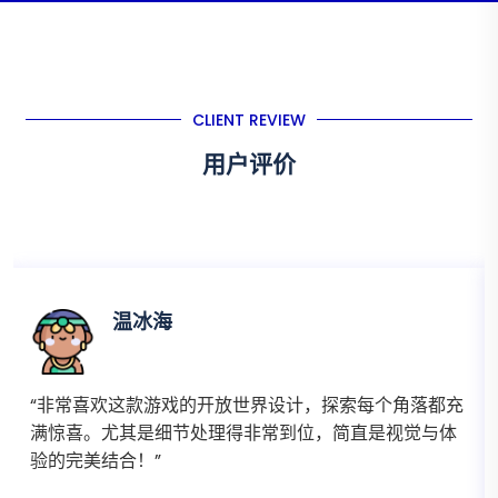
CLIENT REVIEW
用户评价
温冰海
“非常喜欢这款游戏的开放世界设计，探索每个角落都充
满惊喜。尤其是细节处理得非常到位，简直是视觉与体
验的完美结合！”